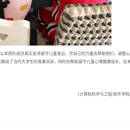
本团队成员真正走进留守儿童身边，尽自己的力量去帮助他们，调整心
展现了当代大学生的青春风采，同时也帮助留守儿童心理健康成长，在未
（计算机科学与工程/软件学院/