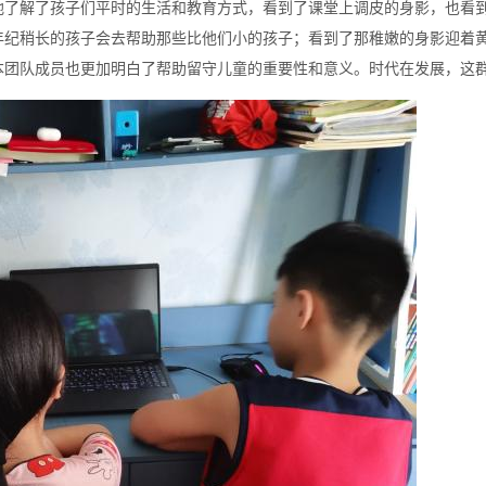
地了解了孩子们平时的生活和教育方式，看到了课堂上调皮的身影，也看
年纪稍长的孩子会去帮助那些比他们小的孩子；看到了那稚嫩的身影迎着
本团队成员也更加明白了帮助留守儿童的重要性和意义。时代在发展，这