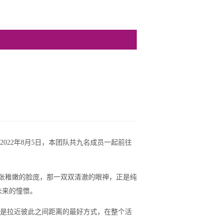
22年8月5日，本团队共九名成员一起前往
张稚嫩的脸庞，那一双双清澈的眼神，正是纯
未来的憧憬。
是拉近彼此之间距离的最好方式，在整个活